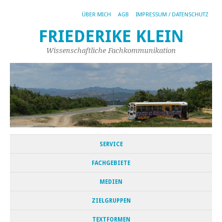
ÜBER MICH
AGB
IMPRESSUM / DATENSCHUTZ
FRIEDERIKE KLEIN
Wissenschaftliche Fachkommunikation
SERVICE
FACHGEBIETE
MEDIEN
ZIELGRUPPEN
TEXTFORMEN