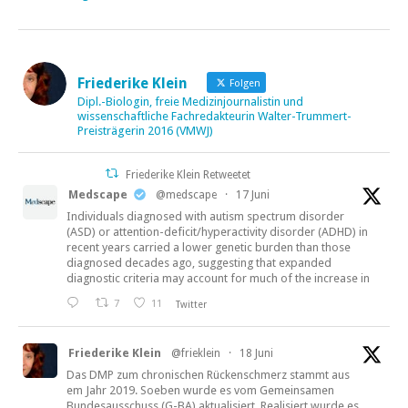
Friederike Klein
Folgen
Dipl.-Biologin, freie Medizinjournalistin und
wissenschaftliche Fachredakteurin Walter-Trummert-
Preisträgerin 2016 (VMWJ)
Friederike Klein Retweetet
Medscape
@medscape
·
17 Juni
Individuals diagnosed with autism spectrum disorder
(ASD) or attention-deficit/hyperactivity disorder (ADHD) in
recent years carried a lower genetic burden than those
diagnosed decades ago, suggesting that expanded
diagnostic criteria may account for much of the increase in
7
11
Twitter
Friederike Klein
@frieklein
·
18 Juni
Das DMP zum chronischen Rückenschmerz stammt aus
em Jahr 2019. Soeben wurde es vom Gemeinsamen
Bundesausschuss (G-BA) aktualisiert. Realisiert wurde es