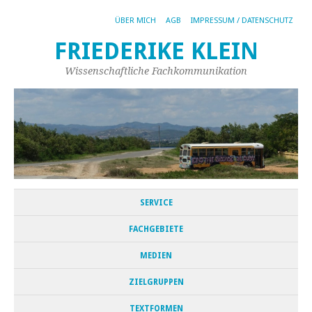
ÜBER MICH
AGB
IMPRESSUM / DATENSCHUTZ
FRIEDERIKE KLEIN
Wissenschaftliche Fachkommunikation
SERVICE
FACHGEBIETE
MEDIEN
ZIELGRUPPEN
TEXTFORMEN