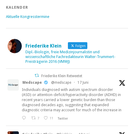
KALENDER
Aktuelle Kongresstermine
Friederike Klein
Folgen
Dipl.-Biologin, freie Medizinjournalistin und
wissenschaftliche Fachredakteurin Walter-Trummert-
Preisträgerin 2016 (VMWJ)
Friederike Klein Retweetet
Medscape
@medscape
·
17 Juni
Individuals diagnosed with autism spectrum disorder
(ASD) or attention-deficit/hyperactivity disorder (ADHD) in
recent years carried a lower genetic burden than those
diagnosed decades ago, suggesting that expanded
diagnostic criteria may account for much of the increase in
7
11
Twitter