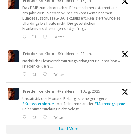
Friederike Klein
@frieklein
·
18 Juni
Das DMP zum chronischen Rückenschmerz stammt aus
em Jahr 2019. Soeben wurde es vom Gemeinsamen
Bundesausschuss (G-BA) aktualisiert. Realisiert wurde es
allerdings bis heute nicht. Die gesetzlichen
Krankenversicherungen sind gefragt.
Twitter
Friederike Klein
@frieklein
·
23 Jan.
Nächtliche Lichtverschmutzung verlängert Pollensaison »
Friederike Klein ...
Twitter
Friederike Klein
@frieklein
·
1 Aug. 2025
Unstatistik des Monats: Bislang ist eine geringere
#Krebssterblichkeit
bei Teilnahme an der
#Mammographie
-
Reihenuntersuchung nicht belegt.
Twitter
Load More