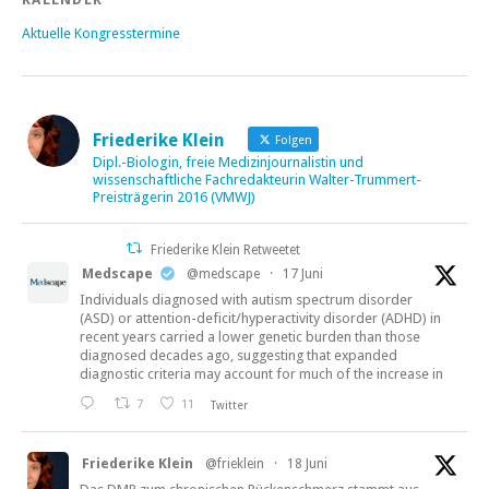
Aktuelle Kongresstermine
Friederike Klein
Folgen
Dipl.-Biologin, freie Medizinjournalistin und
wissenschaftliche Fachredakteurin Walter-Trummert-
Preisträgerin 2016 (VMWJ)
Friederike Klein Retweetet
Medscape
@medscape
·
17 Juni
Individuals diagnosed with autism spectrum disorder
(ASD) or attention-deficit/hyperactivity disorder (ADHD) in
recent years carried a lower genetic burden than those
diagnosed decades ago, suggesting that expanded
diagnostic criteria may account for much of the increase in
7
11
Twitter
Friederike Klein
@frieklein
·
18 Juni