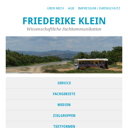
ÜBER MICH
AGB
IMPRESSUM / DATENSCHUTZ
FRIEDERIKE KLEIN
Wissenschaftliche Fachkommunikation
SERVICE
FACHGEBIETE
MEDIEN
ZIELGRUPPEN
TEXTFORMEN