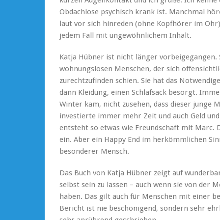
Obdachlose psychisch krank ist. Manchmal hör
laut vor sich hinreden (ohne Kopfhörer im Ohr),
jedem Fall mit ungewöhnlichem Inhalt.
Katja Hübner ist nicht länger vorbeigegangen. S
wohnungslosen Menschen, der sich offensichtl
zurechtzufinden schien. Sie hat das Notwendig
dann Kleidung, einen Schlafsack besorgt. Imme
Winter kam, nicht zusehen, dass dieser junge M
investierte immer mehr Zeit und auch Geld und
entsteht so etwas wie Freundschaft mit Marc. D
ein. Aber ein Happy End im herkömmlichen Sinne
besonderer Mensch.
Das Buch von Katja Hübner zeigt auf wunderbare
selbst sein zu lassen – auch wenn sie von der
haben. Das gilt auch für Menschen mit einer 
Bericht ist nie beschönigend, sondern sehr ehr
sehr anrührend geschrieben.