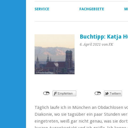
SERVICE
FACHGEBIETE
M
Buchtipp: Katja H
6. April 2021
von FK
Täglich laufe ich in München an Obdachlosen vo
Diakonie, wo sie tagsüber ein paar Stunden ver
eingetreten, weiß gar nicht genau, was sie d
kurzen Augenkontakt und ich grüße. Ich kenne 