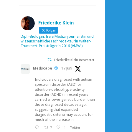
Friederike Klein
Folgen
Dipl.-Biologin, freie Medizinjournalistin und
wissenschaftliche Fachredakteurin Walter-
Trummert-Preisträgerin 2016 (VMWJ)
Friederike Klein Retweetet
Medscape
17 Juni
Individuals diagnosed with autism
spectrum disorder (ASD) or
attention-deficit/hyperactivity
disorder (ADHD) in recent years
carried a lower genetic burden than
those diagnosed decades ago,
suggesting that expanded
diagnostic criteria may account for
much of the increase in
7
11
Twitter